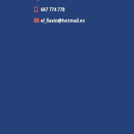
667 774 778
el_llavin
hotmail.es