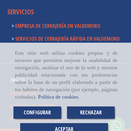
SERVICIOS
EMPRESA DE CERRAJERÍA EN VALDEMORO
SERVICIOS DE CERRAJERÍA RÁPIDA EN VALDEMORO
Este sitio web utiliza cookies propias y de
terceros que permiten mejorar la usabilidad de
navegación, analizar el uso de la web y mostrar
publicidad relacionada con tus preferencias
INICIO
sobre la base de un perfil elaborado a partir de
tus hábitos de navegación (por ejemplo, páginas
AVISO LEGAL
visitadas).
Política de cookies
.
POLÍTICA DE COOKIES
CONFIGURAR
RECHAZAR
POLÍTICA DE PRIVACIDAD
ACEPTAR