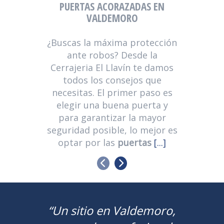
PUERTAS ACORAZADAS EN
CONVE
VALDEMORO
¿Buscas la máxima protección
¿Eres u
ante robos? Desde la
las cer
Cerrajeria El Llavín te damos
marca D
todos los consejos que
En El
necesitas. El primer paso es
conve
elegir una buena puerta y
Valdem
para garantizar la mayor
seguridad posible, lo mejor es
optar por las
puertas
[...]
ANTERIOR
SIGUIENTE
“Totalmente