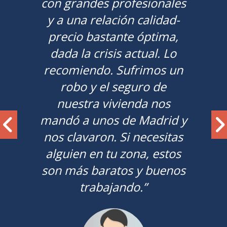
recomendable. Les llamé a
las 6 de la tarde y a las 7 ya
tenía una llave con mando
de mi coche. Más
económico que el resto de
localidades cercanas y con
más posibilidades, ya que
en el resto de sitios,
incluso en la casa, me
ofrecían una llave rígida y
ellos me daban una
plegable. ¡Excelente
servicio!”