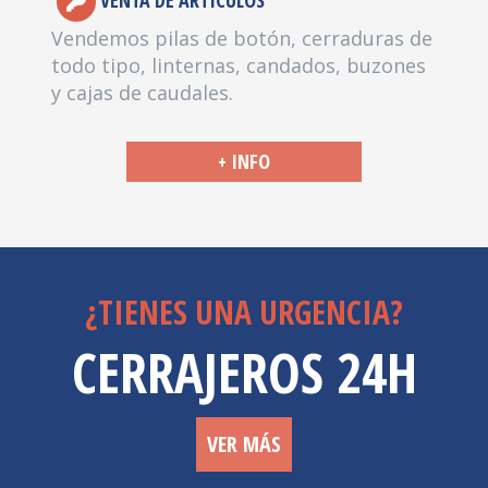
VENTA DE ARTÍCULOS
Vendemos pilas de botón, cerraduras de
todo tipo, linternas, candados, buzones
y cajas de caudales.
+ INFO
¿TIENES UNA URGENCIA?
CERRAJEROS 24H
VER MÁS